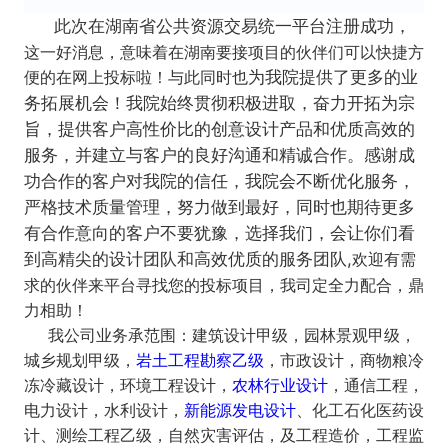
此次在湖南省公共资源交易统一平台注册成功，
这一好消息，意味着在湖南要接项目的伙伴们可以快捷方
便的在网上投标啦！与此同时也
为我院提供了更多的业
务拓展机会！
我院始终贯彻积极进取，奋力开拓为宗
旨，提供客户高性价比的创意设计产品和优质高效的
服务，并建立与客户的良好沟通和精诚合作。
感谢成
功合作的客户对我院的信任，我院会不断优化服务，
严格技术质量管理，努力做到最好，同时也期待更多
有合作意向的客户不要犹豫，选择我们，会让你们看
欢迎有需
到高精尖的设计团队和高效优质的服务团队,
求的伙伴来平台寻找您的投标项目，我司定全力配合，鼎
力相助！
我公司业务承范围：建筑设计甲级，园林景观甲级，
城乡规划甲级，
岩土工程勘察乙级
，市政设计，商物粮冷
冻冷藏设计，环境工程设计，
农林行业设计
，通信工程，
电力设计，水利设计，
新能源发电设计
、化工石化医药设
计、测绘工程乙级，自然灾害评估，及工程造价，工程监