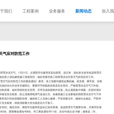
于我们
工程案例
业务服务
新闻动态
加入我
建筑设计
市政设计
电力设计
商物粮储藏（冷库冷冻）
农林设计
勘察资质
水利设计
风景园林
天气应对防范工作
土地规划
城乡规划
工程测绘
工程咨询
工程造价
雪冰冻天气。1月21日，从襄阳市住建局安监站获悉，连日来，该站多次发布低温雨雪天
地负责人强化建筑施工现场管控，做好房屋市政工程雨雪冰冻灾害天气防范应对工作。
天气应对防范工作的紧急通知》要求，各工地要对建筑起重机械、高支模、脚手架、深基
点抓好动火作业等关键部位、重要环节的隐患排查及安全管控，严格雨雪冰冻天气下外架、
结构房屋、临时用房的安全管理，尽早完成加固构件安装，防止屋面集中堆载，并及时清扫
和食堂安全检查，防止违规用电用气造成火灾。各建筑施工企业要做好因雨雪冰冻天气下停
查和流行性疾病预防排查，确保务工人员身心健康，平安回家过年，确保社会稳定。严防停
工安全检查，彻底消除重大安全隐患后方可复工。
全管控。截至目前，襄阳市住建局安监站已发布寒潮、低温雨雪天气预警32条，开展市区项
录83份、限期整改通知书8份、停工整改通知书11份，安全约谈企业19家；抽查县（市、