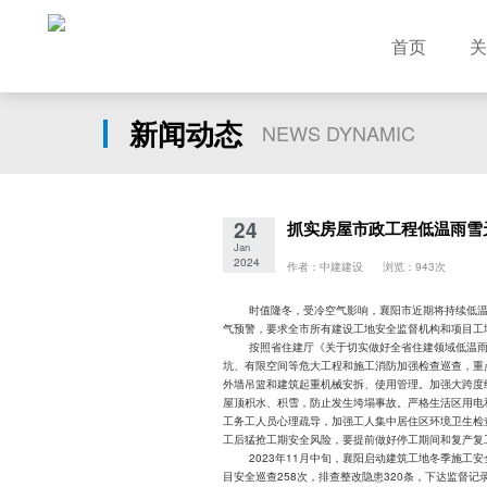
首页
关
新闻动态
NEWS DYNAMIC
24
抓实房屋市政工程低温雨雪
Jan
2024
作者：中建建设 浏览：943次
时值隆冬，受冷空气影响，襄阳市近期将持续低温雨
气预警，要求全市所有建设工地安全监督机构和项目工
按照省住建厅《关于切实做好全省住建领域低温雨雪
坑、有限空间等危大工程和施工消防加强检查巡查，重
外墙吊篮和建筑起重机械安拆、使用管理。加强大跨度
屋顶积水、积雪，防止发生垮塌事故。严格生活区用电
工务工人员心理疏导，加强工人集中居住区环境卫生检
工后猛抢工期安全风险，要提前做好停工期间和复产复
2023年11月中旬，襄阳启动建筑工地冬季施工安
目安全巡查258次，排查整改隐患320条，下达监督记