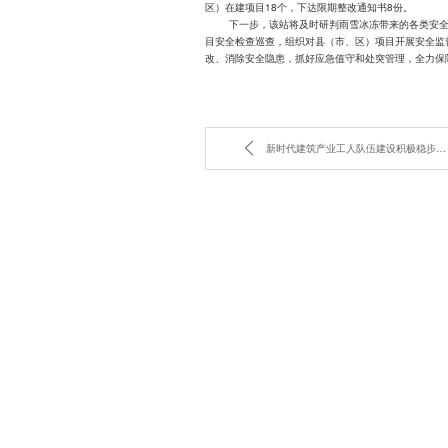
区）在建项目18个，下达限期整改通知书8份。
下一步，该站将及时研判雨雪冰冻带来的各类安全隐
目安全检查巡查，组织对县（市、区）项目开展安全监督
改、消除安全隐患，抓好应急值守和处突管理，全力保
新时代建筑产业工人队伍建设积极稳步推进