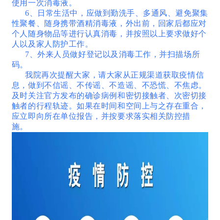
使用一次消毒液。
6、日常生活中，应做到勤洗手、多通风、避免聚集
性聚餐、随身携带酒精消毒液，外出前，回家后都应对
个人随身物品等进行认真消毒，并按照以上要求做好个
人以及家人防护工作。
7、外来人员做好登记以及消毒工作，并扫描场所
码。
我院再次提醒大家，请大家从正规渠道获取疫情信
息，做到不信谣、不传谣、不造谣、不恐慌、不焦虑。
及时关注官方发布的确诊病例和密切接触者、次密切接
触者的行程轨迹。如果在时间和空间上与之存在重合，
应立即向所在单位报告，并按要求落实相关防控措
施。