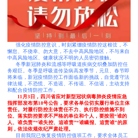
强化疫情防控意识，时刻紧绷疫情防控这根弦，不
懈怠、不侥幸、勿大意，不去中高风险地区，不与来自
中高风险地区、健康状况不明的人员密切接触。
冬季新冠肺炎和流感等呼吸道疾病交织叠加防控任
务艰巨。冬季是呼吸道传染病高发季节，元旦、春节即
将来临，新冠疫情防控工作面临新的挑战，自觉遵守法
律法规，不恐慌、不造谣、不传谣、不信谣，主动支持
和配合疫情防控工作。
11月3日，四川省应对新型冠状病毒肺炎疫情应急
指挥部发布第18号公告，要求各单位切实履行单位主体
责任。对履行防控主体责任不力、执行防控措施不到
位、落实防控要求不严格的单位和个人，要按照“谁的
人、谁负责”“谁失控、追谁责”“谁瞒报、追责谁”的原
则，依法依规依纪严肃处理。
目前我院已恢复疫情防控值班工作，要求全体员工