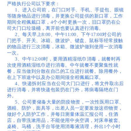
严格执行公司以下要求：
1、进入公司前，在门口对手、手机、手提包、眼镜
等随身物品进行消毒，并更换公司提供的新口罩，工作
期间全程佩戴口罩，4个小时更换一次，旧口罩扔在公
司大门口垃圾桶，离开前也要认真进行消毒。
2、每天早上8:00、中午11:00、下午17:00对公司的
门把手、开关、冰箱、微波炉、键盘、鼠标等经常接触
的物品进行三次消毒，冰箱、微波炉做到使用一次消毒
一次。
3、中午12:00时，要用酒精湿纸巾消毒，就餐时再
次使用酒精湿纸巾进行消毒。中午就餐不要聚集性就
餐，应当做到分散在自己的工位进行就餐。除用餐外，
在上下班途中以及办公期间须全程佩戴口罩。
4、快递拆封应当在公司大门口进行，将文件取出后
进行消毒，并将快递包装扔在门外，将病毒隔绝在门
外。
5、公司要储备大量的防疫物资，一次性医用口罩、
酒精、防护，面具等，出差人员一定要发放这些物资，
做好个人防护工作，并每日测量体温汇报公司，住酒
店，自带洗漱用品，不能使用中央空调，对床单被套、
桌椅、马桶，洗手台等使用消毒液清理，外出1个小时