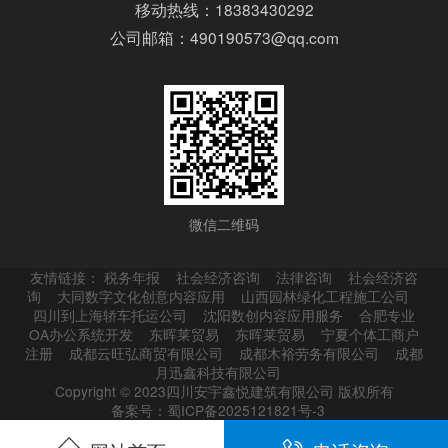
移动热线：18383430292
公司邮箱：490190573@qq.com
微信二维码
友情链接：
税务年报
社会经济咨询
法律咨询
社会经济咨
询
大同数字文化创意内容应用
山西园林绿化工程施工公司
四川到上海轿车托运公司
沈阳数创内容应用服务
合肥专业
OA办公系统开发
东晖莱贸易
东晖莱贸易
宁夏个体工商户
注册
成都云旺弘商贸有限公司
成都木裕劳务有限公司
成都
月迅鑫科技有限公司
Copyright © 2023四川安宇鑫悦建筑有限公司 版权所有
备案号：蜀ICP备2025121821号-3